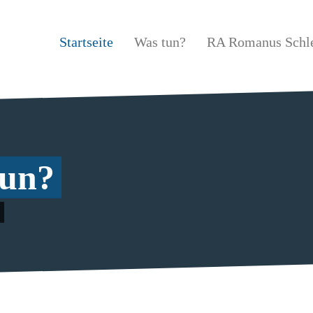
Startseite
Was tun?
RA Romanus Sch
tun?