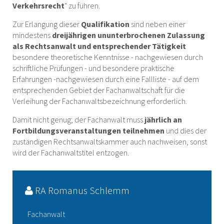
Verkehrsrecht
" zu führen.
Zur Erlangung dieser
Qualifikation
sind neben einer
mindestens
dreijährigen ununterbrochenen Zulassung
als Rechtsanwalt und entsprechender Tätigkeit
besondere theoretische Kenntnisse - nachgewiesen durch
schriftliche Prüfungen - und besondere praktische
Erfahrungen -nachgewiesen durch eine Fallliste - auf dem
entsprechenden Gebiet der Fachanwaltschaft für die
Verleihung der Fachanwaltsbezeichnung erforderlich.
Damit nicht genug; der Fachanwalt muss
jährlich an
Fortbildungsveranstaltungen teilnehmen
und dies der
zuständigen Rechtsanwaltskammer auch nachweisen, sonst
wird der Fachanwaltstitel entzogen.
RA Romanus Schlemm
Fachanwalt