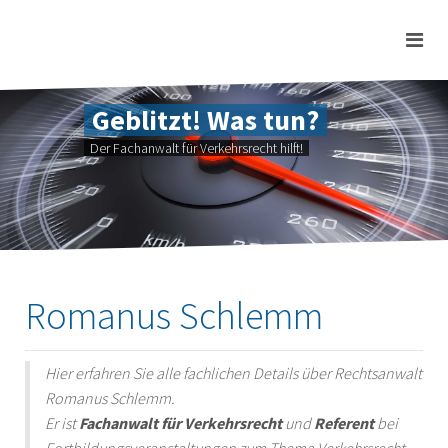
Geblitzt! Was tun?
Der Fachanwalt für Verkehrsrecht hilft!
Romanus Schlemm
Hier erfahren Sie alle fachlichen Details über Rechtsanwalt
Romanus Schlemm.
Er ist
Fachanwalt für Verkehrsrecht
und
Referent
bei