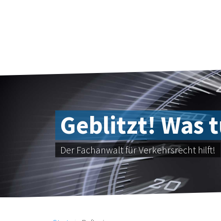
Geblitzt! Was 
Der Fachanwalt für Verkehrsrecht hilft!