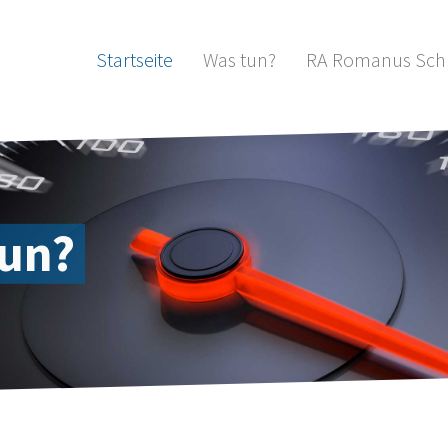
Startseite
Was tun?
RA Romanus Sc
tun?