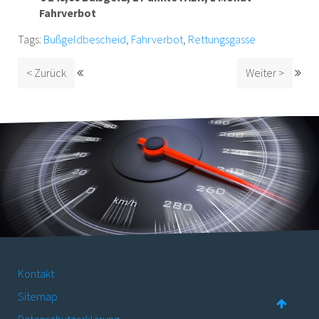
Fahrverbot
Tags:
Bußgeldbescheid
,
Fahrverbot
,
Rettungsgasse
< Zurück
Weiter >
Kontakt
Sitemap