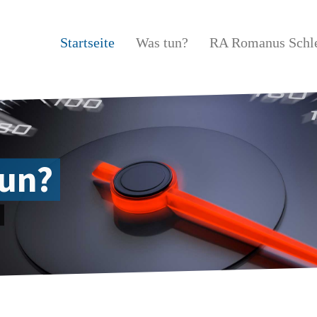
Startseite
Was tun?
RA Romanus Sch
tun?